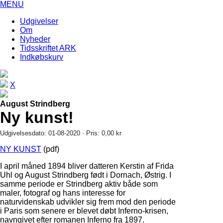
MENU
Udgivelser
Om
Nyheder
Tidsskriftet ARK
Indkøbskurv
X
August Strindberg
Ny kunst!
Udgivelsesdato: 01-08-2020 · Pris: 0,00 kr
NY KUNST
(pdf)
I april måned 1894 bliver datteren Kerstin af Frida
Uhl og August Strindberg født i Dornach, Østrig. I
samme periode er Strindberg aktiv både som
maler, fotograf og hans interesse for
naturvidenskab udvikler sig frem mod den periode
i Paris som senere er blevet døbt Inferno-krisen,
navngivet efter romanen Inferno fra 1897.