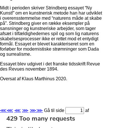
Midt i perioden skriver Strindberg essayet “Ny
Kunst!” om en kunstnerisk metode han har udviklet
i overensstemmelse med “naturens måde at skabe
på”. Strindberg giver en række eksempler på
sansninger og kunstneriske arbejder, som tager
afsæt i tilfældighedernes spil og som lig naturens
skabelsesprocesser ikke er rettet mod et entydigt
formål. Essayet er blevet karakteriseret som en
forløber for modernistiske strømninger som Dada
og surrealisme.
Essayet blev udgivet i det franske tidsskrift Revue
des Revues november 1894.
Oversat af Klaus Marthinus 2020.
⋘⋘
⋘
⋙
⋙⋙
Gå til side
af