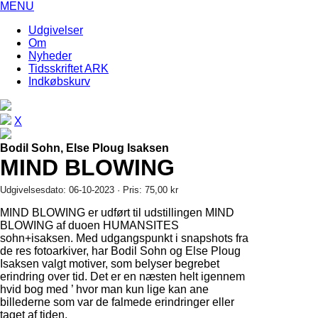
MENU
Udgivelser
Om
Nyheder
Tidsskriftet ARK
Indkøbskurv
X
Bodil Sohn, Else Ploug Isaksen
MIND BLOWING
Udgivelsesdato: 06-10-2023 · Pris: 75,00 kr
MIND BLOWING er udført til udstillingen MIND
BLOWING af duoen HUMANSITES
sohn+isaksen. Med udgangspunkt i snapshots fra
de res fotoarkiver, har Bodil Sohn og Else Ploug
Isaksen valgt motiver, som belyser begrebet
erindring over tid. Det er en næsten helt igennem
hvid bog med ’ hvor man kun lige kan ane
billederne som var de falmede erindringer eller
taget af tiden.