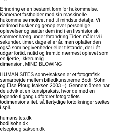
Erindring er en bestemt form for hukommelse.
Kameraet fastholder med sin maskinelle
hukommelse motivet ned til mindste detalje. Vi
derimod husker og genoplever personlige
oplevelser og sætter dem ind i en livshistorisk
sammenhæng under forandring Tiden måler vi i
sekunder, timer, dage eller år, men opfatter den
også som begivenheder eller tilstande, der i ét
udgør fortid, nutid og fremtid nærmest oplevet som
en fjerde, ikkerumlig
dimension, MIND BLOWING
HUMAN SITES sohn+isaksen er et fotografisk
samarbejde mellem billedkunstnerne Bodil Sohn
og Else Ploug Isaksen 2003 –). Gennem årene har
de udviklet en kunstpraksis, hvor de med en
legende tilgang udfordrer fotografiets
todimensionalitet. så flertydige fortolkninger sættes
i spil.
humansites.dk
bodilsohn.dk
elseplougisaksen.dk