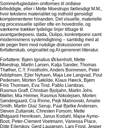
Sommerfugledalen omformes til ordløse
billeddigte, eller i Mette Moestrups fællesdigt M.M.,
hvor tekstens materialitet og indhold gensidigt
komplementerer hinanden. Det visuelle, materielle
og processuelle spiller ofte en hovedrolle, og
værkerne trækker tydelige linjer tilbage til
avantgardepoesi, dada, Oulipo, konkretpoesi samt
modernismens systemdigtning – samtidig med at
de peger frem mod nutidige diskussioner om
forfatterskab, originalitet og AI-genereret litteratur.
Forfattere: Bjørn Ignatius Øckenholt, Mette
Moestrup, Martin Larsen, Katja Sander, Thomas
Thøfner, C.Y. Frostholm, Anders Bonnesen, Peter
Adolphsen, Ejler Nyhavn, Maja Lee Langvad, Poul
Pedersen, Morten Søkilde, Klaus Høeck, Bjørn
Friis Thomsen, Eva Tind. Pablo Llambias,
Rasmus Graff, Christian Bjoljahn, Martin Johs.
Møller, Mia Helmer, Rasmus Nikolejsen, Morten
Søndergaard, Cia Rinne, Pejk Malinovski, Amalie
Smith, Martin Glaz Serup, Paal Bjelke Andersen,
Steven Zultanski, Chresten Forsom, Mette
Østgaard Henriksen, Janus Kodahl, Majse Aymo-
Boot, Peter-Clement Voetmann, Vanessa Place,
Ditte Ejlerskov, Gerd Laugesen, Lars Frost, Jesper