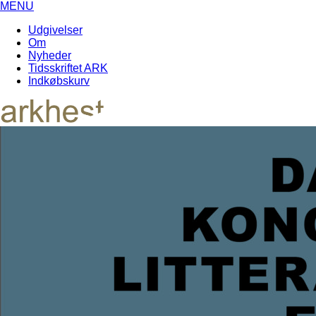
MENU
Udgivelser
Om
Nyheder
Tidsskriftet ARK
Indkøbskurv