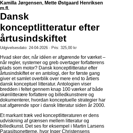
Kamilla Jørgensen, Mette Østgaard Henriksen
m.fl.
Dansk
konceptlitteratur efter
årtusindskiftet
Udgivelsesdato: 24-04-2026 · Pris: 325,00 kr
Hvad sker der, når idéen er afgørende for værket –
når regler, systemer og greb overtager forfatterens
plads som motor? Dansk konceptlitteratur efter
årtusindskiftet er en antologi, der for første gang
giver et samlet overblik over mere end to årtiers
dansk konceptuel litteratur. Antologien viser
bredden i feltet gennem knap 100 værker af både
skønlitterære forfattere og billedkunstnere og
dokumenterer, hvordan konceptuelle strategier har
sat afgørende spor i dansk litteratur siden år 2000.
Et markant træk ved konceptlitteraturen er dens
udviskning af grænsen mellem litteratur og
billedkunst. Det ses for eksempel i Martin Larsens
Parasitsonetterne, hvor Inger Christensens