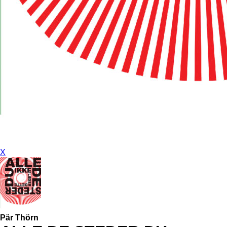
X
Pär Thörn