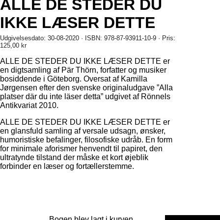
ALLE DE STEDER DU
IKKE LÆSER DETTE
Udgivelsesdato: 30-08-2020 · ISBN: 978-87-93911-10-9 · Pris:
125,00 kr
ALLE DE STEDER DU IKKE LÆSER DETTE er
en digtsamling af Pär Thörn, forfatter og musiker
bosiddende i Göteborg. Oversat af Kamilla
Jørgensen efter den svenske originaludgave ”Alla
platser där du inte läser detta” udgivet af Rönnels
Antikvariat 2010.
ALLE DE STEDER DU IKKE LÆSER DETTE er
en glansfuld samling af versale udsagn, ønsker,
humoristiske befalinger, filosofiske udråb. En form
for minimale aforismer henvendt til papiret, den
ultratynde tilstand der måske et kort øjeblik
forbinder en læser og fortællerstemme.
Bogen blev lagt i kurven