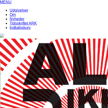
MENU
Udgivelser
Om
Nyheder
Tidsskriftet ARK
Indkøbskurv